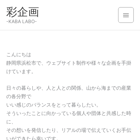
内
彩企画
容
メ
を
-KABA LABO-
イ
ス
キ
ン
ッ
メ
プ
こんにちは
静岡県浜松市で、ウェブサイト制作や様々な企画を手掛
ニ
けています。
ュ
日々の暮らしや、人と人との関係、山から海までの産業
ー
の各分野で
いい感じのバランスをとって暮らしたい。
そういったことに向かっている個人や団体と共感した時
に、
その想いを発信したり、リアルの場で伝えていくお手伝
いができたら幸いです。