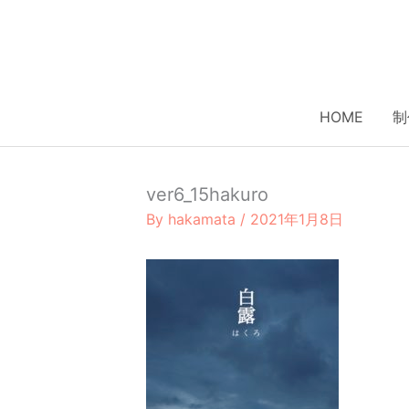
内
容
を
ス
キ
HOME
制
ッ
プ
ver6_15hakuro
By
hakamata
/
2021年1月8日