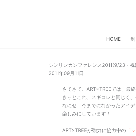
内
容
を
ス
キ
HOME
制
ッ
プ
シンリンカンファレンス2011(9/23・祝
2011年09月11日
さてさて、ART×TREEでは、
きっとこれ、スギコレと同じく、
なにせ、今までになかったアイデ
楽しみにしています！
ART×TREEが強力に協力中の
「シ