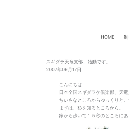
内
容
を
ス
キ
HOME
制
ッ
プ
スギダラ天竜支部、始動です。
2007年09月17日
こんにちは
日本全国スギダラケ倶楽部、天竜
ちいさなところからゆっくりと、
まずは、杉を知るところから。
家から歩いて１５秒のところにあ