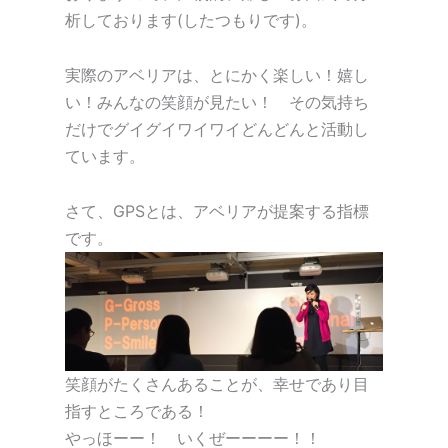
析しております(したつもりです)。
実際のアベリアは、とにかく楽しい！嬉し
い！みんなの笑顔が見たい！ その気持ち
だけでグイグイワイワイどんどんと活動し
ています。
さて、GPSとは、アベリアが提案する指標
です。
笑顔がたくさんあることが、幸せであり目
指すところである！
やっほーー！ いくぜーーーー！！