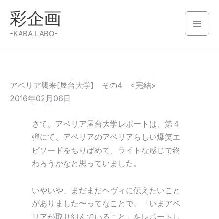
内
彩企画
容
メ
を
-KABA LABO-
イ
ス
キ
ン
ッ
メ
プ
アベリア襲来[屋台大学] その4 <完結>
2016年02月06日
ニ
さて、アベリア屋台大学レポートは、第４
ュ
弾にて、アベリアのアベリアらしい爆笑エ
ー
ピソードをちりばめて、ライトな感じで終
わろうかなと思っていました。
いやいや、まだまだヘヴィに伝えたいこと
がありました〜ってなことで、「いまアベ
リアが取り組んでいること」をレポートし