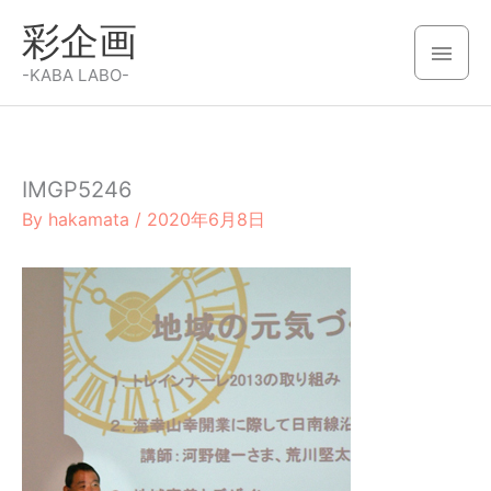
内
彩企画
容
メ
を
-KABA LABO-
イ
ス
キ
ン
ッ
IMGP5246
メ
プ
By
hakamata
/
2020年6月8日
ニ
ュ
ー