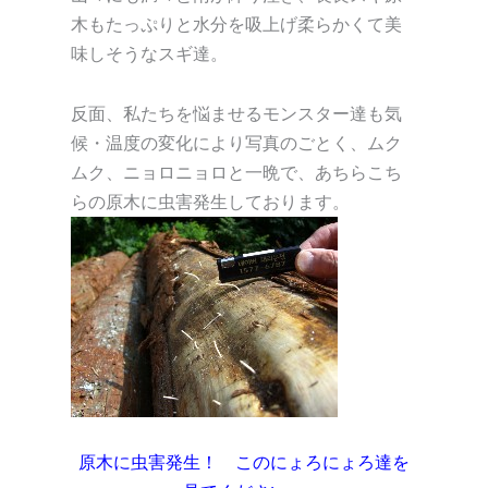
木もたっぷりと水分を吸上げ柔らかくて美
味しそうなスギ達。
反面、私たちを悩ませるモンスター達も気
候・温度の変化により写真のごとく、ムク
ムク、ニョロニョロと一晩で、あちらこち
らの原木に虫害発生しております。
原木に虫害発生！ このにょろにょろ達を