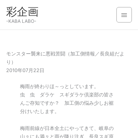
内
彩企画
容
メ
を
-KABA LABO-
イ
ス
キ
ン
ッ
メ
プ
モンスター襲来に悪戦苦闘（加工側情報／長良組だよ
り）
ニ
2010年07月22日
ュ
梅雨が終わりほ～っとしています。
ー
虫 虫 ダラケ スギダラケ倶楽部の皆さ
んご存知ですか？ 加工側の悩み少しお裾
分けいたします。
梅雨前線が日本全土にやってきて、岐阜の
山々にも満々と雨が降り注ぎ、長良スギ原