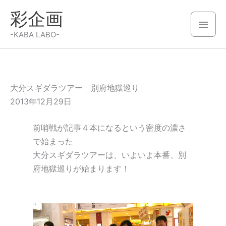
内
彩企画
容
メ
を
-KABA LABO-
イ
ス
キ
ン
ッ
メ
プ
大分スギダラツアー 別府地獄巡り
2013年12月29日
ニ
前哨戦が記事４本になるという密度の濃さ
ュ
で始まった
ー
大分スギダラツアーは、いよいよ本番、別
府地獄巡りが始まります！