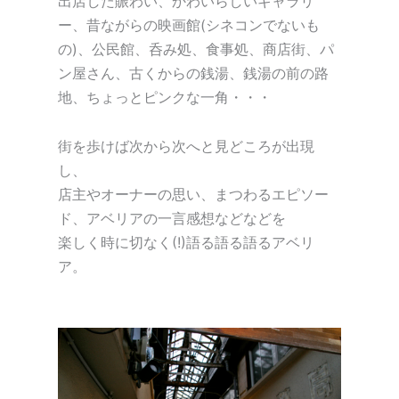
出店した賑わい、かわいらしいギャラリ
ー、昔ながらの映画館(シネコンでないも
の)、公民館、呑み処、食事処、商店街、パ
ン屋さん、古くからの銭湯、銭湯の前の路
地、ちょっとピンクな一角・・・
街を歩けば次から次へと見どころが出現
し、
店主やオーナーの思い、まつわるエピソー
ド、アベリアの一言感想などなどを
楽しく時に切なく(!)語る語る語るアベリ
ア。