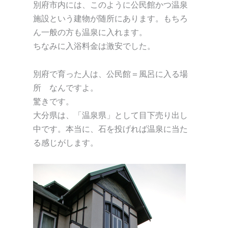
別府市内には、このように公民館かつ温泉
施設という建物が随所にあります。もちろ
ん一般の方も温泉に入れます。
ちなみに入浴料金は激安でした。
別府で育った人は、公民館＝風呂に入る場
所 なんですよ。
驚きです。
大分県は、「温泉県」として目下売り出し
中です。本当に、石を投げれば温泉に当た
る感じがします。