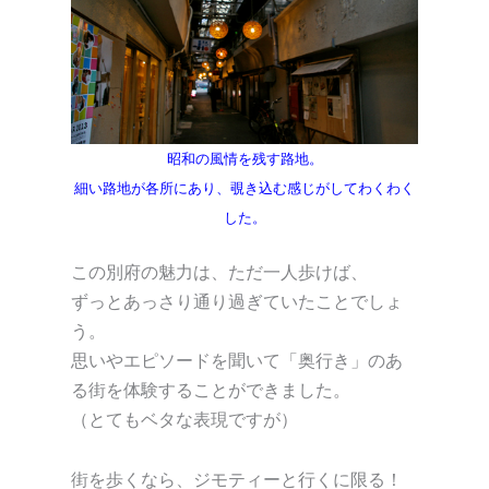
昭和の風情を残す路地。
細い路地が各所にあり、覗き込む感じがしてわくわく
した。
この別府の魅力は、ただ一人歩けば、
ずっとあっさり通り過ぎていたことでしょ
う。
思いやエピソードを聞いて「奥行き」のあ
る街を体験することができました。
（とてもベタな表現ですが）
街を歩くなら、ジモティーと行くに限る！