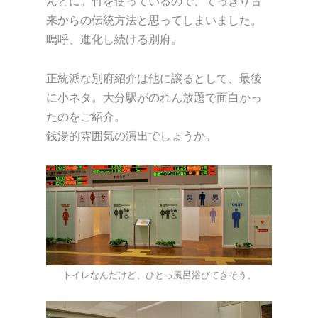
んとに。竹を使っているので、てっきり古
来からの伝統方法と思ってしまいました。
嗚呼、進化し続ける別府。
正統派な別府紹介は他に譲るとして、最後
に小ネタ。大分駅がのれん放題で面白かっ
たのをご紹介。
銭湯的雰囲気の演出でしょうか。
トイレなんだけど、ひとっ風呂浴びてきそう。