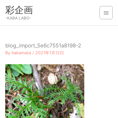
内
彩企画
容
メ
を
-KABA LABO-
イ
ス
キ
ン
ッ
blog_import_5e6c7551a8198-2
メ
プ
By
hakamata
/
2021年1月12日
ニ
ュ
ー