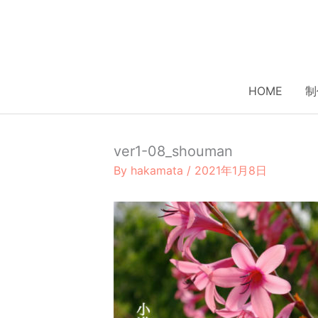
内
容
を
ス
キ
HOME
制
ッ
プ
ver1-08_shouman
By
hakamata
/
2021年1月8日