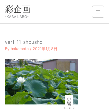
内
彩企画
容
メ
を
-KABA LABO-
イ
ス
キ
ン
ッ
ver1-11_shousho
メ
プ
By
hakamata
/
2021年1月8日
ニ
ュ
ー