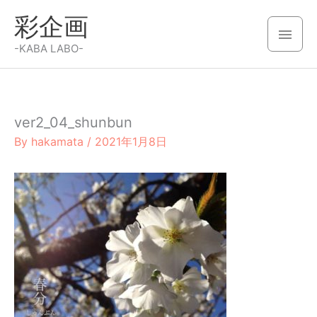
内
彩企画
容
メ
を
-KABA LABO-
イ
ス
キ
ン
ッ
ver2_04_shunbun
メ
プ
By
hakamata
/
2021年1月8日
ニ
ュ
ー