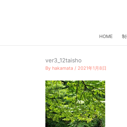
内
容
を
ス
キ
HOME
制
ッ
プ
ver3_12taisho
By
hakamata
/
2021年1月8日