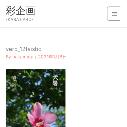
内
彩企画
容
メ
を
-KABA LABO-
イ
ス
キ
ン
ッ
ver5_12taisho
メ
プ
By
hakamata
/
2021年1月8日
ニ
ュ
ー